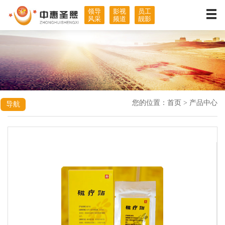
走进中惠
产品中心
产业板块
领导
影视
员工
风采
频道
靓影
公司简介
手术支架系列
医疗产品生产
董事长致辞
手术止血产品
医院建设
企业文化
疝修补补片
智能养老
发展历程
可吸收性外科缝线
电子商务平台
荣誉资质
手术吻合器系列
酒店建设
社会责任
一次性使用取物袋
您的位置：
首页
>
产品中心
导航
影视频道
切口牵开固定器
领导风采
注射器辅助推进枪
员工靓影
外科牵开器
其他产品
营销服务
招商合作
资讯中心
营销网络
合作要求
领导风采
常见问题
合作流程
员工靓影
售后服务
公司新闻
生产实力
行业动态